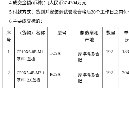
4.成交金额(币种)：(人民币)7.4304万元
5.付款方式：
货到并安装调试验收合格后30个工作日之内付合
6.主要成交标的：
序
（货物）名称
型号
制造商和
数量
单
号
产地
(
1
192
18
CP10X6-8P-M1
TOSA
厚坤科技/合
基座+盖板
肥
2
192
20
CP9X5-4P-M2.1
ROSA
厚坤科技/合
基座+2.0盖板
肥