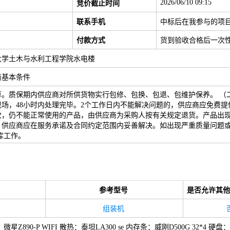
2026/06/10 09:15
竞价截止时间
联系手机
中标后在我参与的项
付款方式
货到验收合格后一次性
技大学土木与水利工程学院水电楼
商基本条件
。质保期内供应商对所供货物实行包修、包换、包退、包维护保养。 （二
场，48小时内处理完毕。2个工作日内不能解决问题的，供应商应免费提供
，仍不能正常使用的产品，由供应商为采购人按有关规定退货。产品出现质
，供应商应在服务承诺及合同约定范围内妥善解决。如出现严重质量问题
库工作。
参考型号
是否允许其他
组装机
us 主板：微星Z890-P WIFI 散热：泰坦LA300 se 内存条：威刚D500G 32