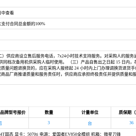
目中查看
支付合同总金额的100%
）供应商设立售后服务电话，7x24小时技术支持服务。对采购人的服务
同档次备用机供采购人临时使用。 （三）产品自售出之日起 15 日内，
量问题退换货的，应在采购人报修起 24 小时内上门办理调换货退货手
或商品厂商推诿质量和服务责任时，供应商应承担终极责任并提供质量和
品牌型号报价
数量
计量单位
质保期（
3
36
否
台
*4 硬盘：4T固态 显卡：5070ti 电源：爱国者EV850全模组 机箱：微星刀锋