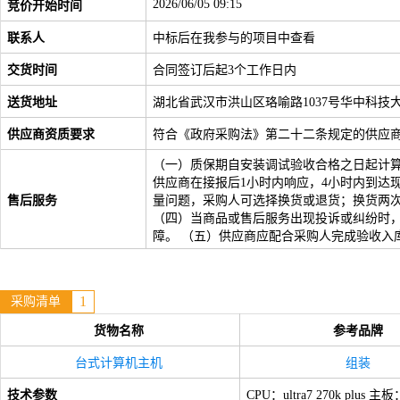
2026/06/05 09:15
竞价开始时间
联系人
中标后在我参与的项目中查看
交货时间
合同签订后起3个工作日内
送货地址
湖北省武汉市洪山区珞喻路1037号华中科
供应商资质要求
符合《政府采购法》第二十二条规定的供应
（一）质保期自安装调试验收合格之日起计算
供应商在接报后1小时内响应，4小时内到达现
售后服务
量问题，采购人可选择换货或退货；换货两次
（四）当商品或售后服务出现投诉或纠纷时
障。 （五）供应商应配合采购人完成验收入
1
采购清单
货物名称
参考品牌
台式计算机主机
组装
技术参数
CPU：ultra7 270k pl