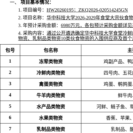
一、
项目基本情况：
1. 项目编号：
HW20260195；ZKQ2026-020514245GN
2. 项目名称：
华中科技大学2026-2029年食堂大宗
3. 年预计采购金额：
6980万元，各包预计采购金额详
4.
采购内容
：
通过公开遴选确定华中科技大学食堂冷鲜
物资、乳制品类物资10类伙食物资的入围供应商及首
包号
包名称
主
1
冻荤类物资
鸡副产品、鸭
2
冷鲜肉类物资
四号肉、五花
3
禽蛋类物资
鸡蛋、鹌鹑蛋
4
牛羊肉类物资
鲜牛肉
5
水产品类物资
河鲜、鲢子鱼、
6
水果类物资
香蕉、苹果
7
乳制品类物资
乳制品、