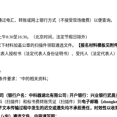
费通过电汇、转账或网上银行方式（不接受现场缴费）以便查询。
每天上午8:30至16:30。（北京时间，法定节假日除外）
以下材料加盖公章的扫描件领取遴选文件。
【
报名材料模板见附
法定代表人授权书（法定代表人身份证明书）、受托人（法定代表
。
格条件要求：”中的相关资料；
行户名：中科器湖北有限公司 | 开户银行：兴业银行武昌支行 | 账号：416
料（扫描件）和标书费转账凭证（扫描件）到
电子邮箱（zhongkeq
子文本传输过程中发生的迟交或遗失均不承担责任，时效性以收
目（x包）
遴选文件
，内容请写明：