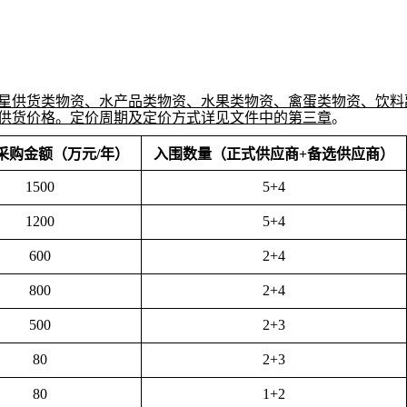
星供货类物资、水产品类物资、水果类物资、禽蛋类物资、饮料
及供货价格。定价周期及定价方式详见文件中的第三章
。
采购金额（万元/年）
入围数量（
正式供应商
+
备选供应商
）
1500
5+4
1200
5+4
600
2+4
800
2+4
500
2+3
80
2+3
80
1+2