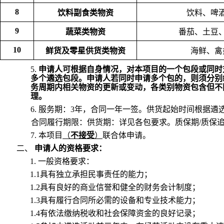
8
饮料副食类物资
饮料、啤
9
蔬菜类物资
番茄、土豆
10
鲜货及零星供货类物资
海鲜、禽
5.
申请人可根据自身情况，对本项目的一个包段或同时
多个遴选包段。申请人若同时申请多个包的，则须分别
务周期内相关物资的更新或变动，各类别物资包含但不
理。
6.
服务期：3年，合同一年一签。供货起始时间根据遴
合同履行期限：供货期：详见各包要求。质保期/质保
7.
本项目
（
不接受
）
联合体申请。
二、
申请人
的资格要求：
1.
一般资格要求：
1.1具有独立承担民事责任的能力；
1.2具有良好的商业信誉和健全的财务会计制度；
1.3具有履行合同所必需的设备和专业技术能力；
1.4有依法缴纳税收和社会保障资金的良好记录；