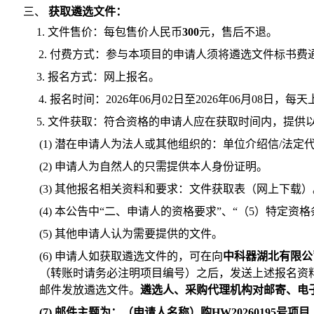
三、
获取遴选文件
：
1. 文件售价：每包售价人民币
300
元，售后不退。
2. 付费方式：参与本项目的申请人须将遴选文件标书
3. 报名方式：网上报名。
4. 报名时间：2026年06月02日至2026年06月08日，
5. 文件获取：符合资格的申请人应在获取时间内，提供
(1) 潜在申请人为法人或其他组织的：单位介绍信/
(2) 申请人为自然人的只需提供本人身份证明。
(3) 其他报名相关资料和要求：文件获取表（网上下载）
(4) 本公告中“二、申请人的资格要求”、“（5）特定资
(5) 其他申请人认为需要提供的文件。
(6) 申请人如获取遴选文件的，可在向
中科器湖北有限公司（银
（转账时请务必注明项目编号）之后，发送上述报名资
邮件发放遴选文件。
遴选人
、采购代理机构对邮寄、电
(7)
邮件主题为：（
申请人
名称）
购HW20260195号项