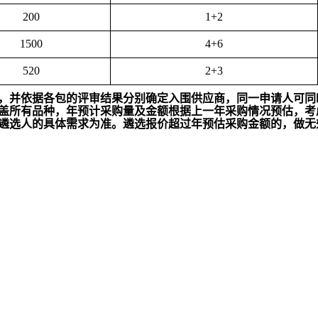
200
1+2
1500
4+6
520
2+3
，并依据各包的评审结果分别确定入围供应商，同一申请人可同
盖所有品种，年预计采购量及金额根据上一年采购情况预估，考
遴选人
的具体需求为准。
遴选报价
超过年预估采购金额的，做无