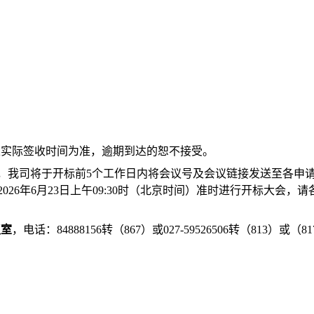
间以实际签收时间为准，逾期到达的恕不接受。
，我司将于开标前5个工作日内将会议号及会议链接发送至各申
2026年6月23日
上午09:30时（北京时间）准时进行开标大会，请
议室
，电话：84888156转（867）或027-59526506转（813）或（8