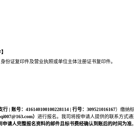
件
】
人）身份证复印件及营业执照或单位主体注册证书复印件。
140100100228114 | 行号：309521016167
）缴纳
i00
7
@163.com）
进行报名。我司将按申请人提供的联系方式通
到
申请人
完整报名资料的邮件且标书费经确认到账后的时间为准